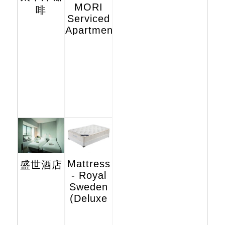
MORI
啡
Serviced
Apartments
Mattress
盛世酒店
- Royal
Sweden
(Deluxe
Hotel
Edition)