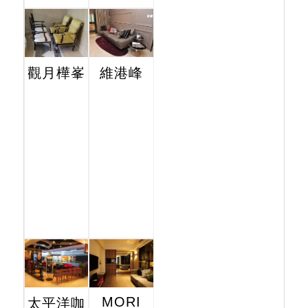
觀月樺峯
維港峰
MORI
太平洋咖