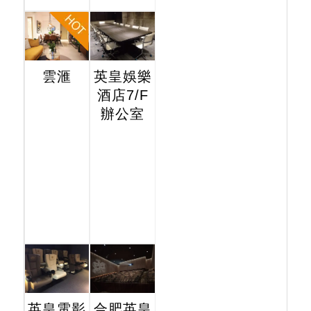
雲滙
英皇娛樂
酒店7/F
辦公室
英皇電影
合肥英皇