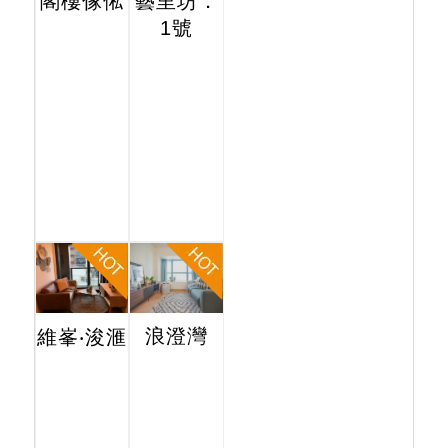
閣樓傢俬
藝里坊．
1號
浪澄灣
維峯‧浚滙