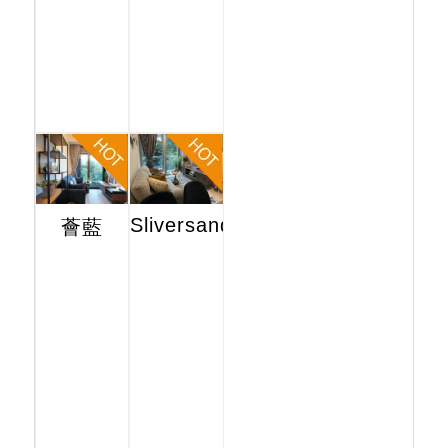
Sliversands
薈藍