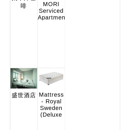
MORI
啡
Serviced
Apartments
Mattress
盛世酒店
- Royal
Sweden
(Deluxe
Hotel
Edition)