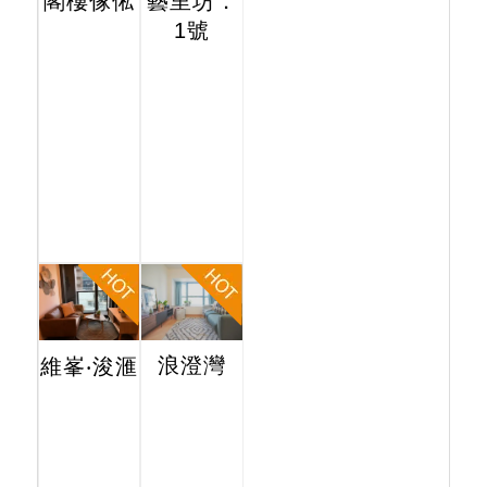
閣樓傢俬
藝里坊．
1號
浪澄灣
維峯‧浚滙