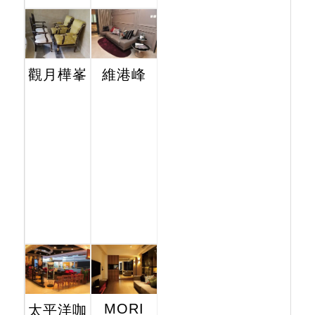
觀月樺峯
維港峰
MORI
太平洋咖