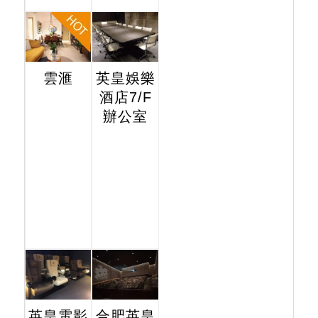
雲滙
英皇娛樂
酒店7/F
辦公室
英皇電影
合肥英皇