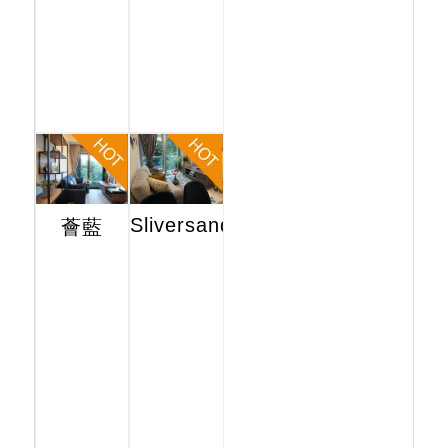
Sliversands
薈藍