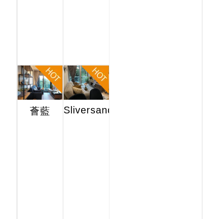
Sliversands
薈藍