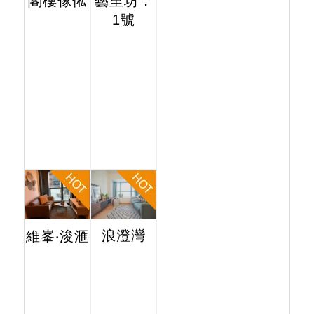
閣樓傢俬
藝里坊．
1號
浪澄灣
維峯‧浚滙