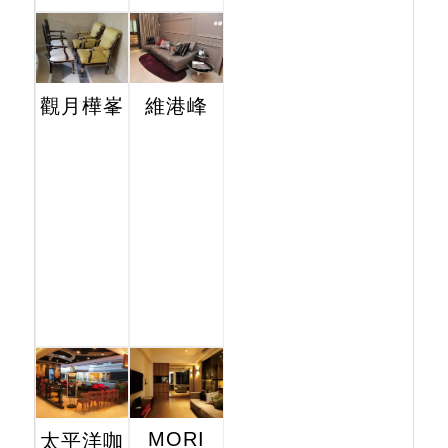
觀月樺峯
維港峰
MORI
太平洋咖