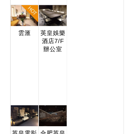
雲滙
英皇娛樂
酒店7/F
辦公室
英皇電影
合肥英皇