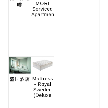
MORI
啡
Serviced
Apartments
Mattress
盛世酒店
- Royal
Sweden
(Deluxe
Hotel
Edition)