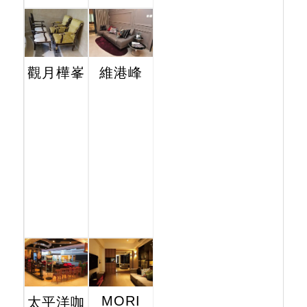
觀月樺峯
維港峰
MORI
太平洋咖