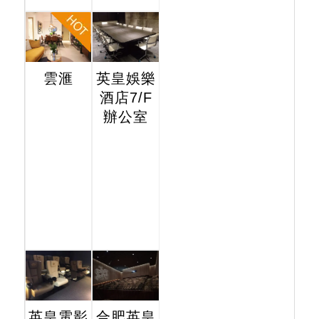
雲滙
英皇娛樂
酒店7/F
辦公室
英皇電影
合肥英皇