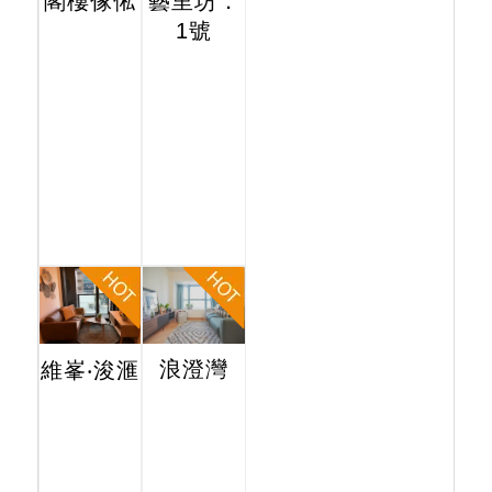
閣樓傢俬
藝里坊．
1號
浪澄灣
維峯‧浚滙