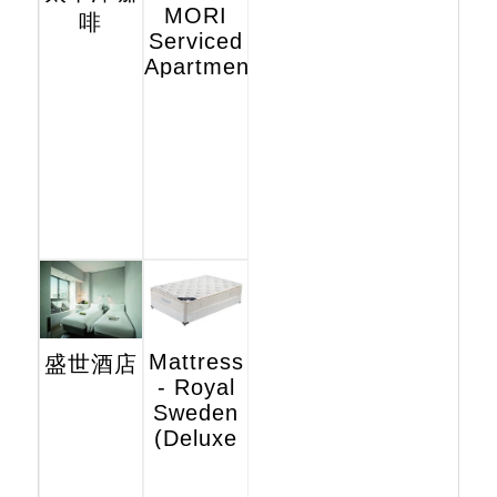
MORI
啡
Serviced
Apartments
Mattress
盛世酒店
- Royal
Sweden
(Deluxe
Hotel
Edition)