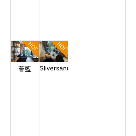
Sliversands
薈藍