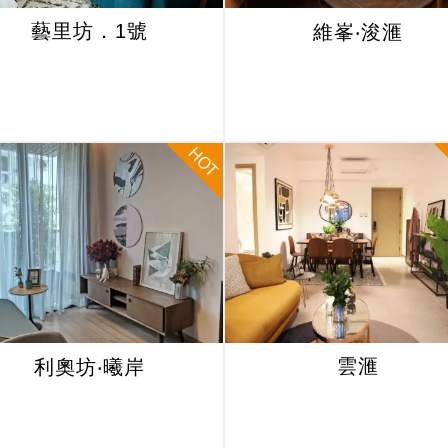
藝里坊．1號
維峯‧浚滙
雲滙
利奧坊‧曦岸