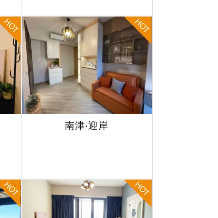
南津‧迎岸