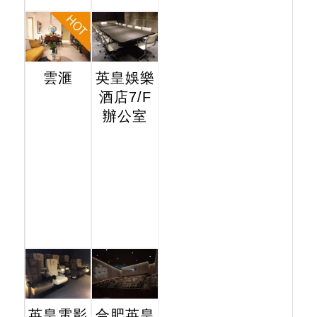
雲滙
英皇娛樂
酒店7/F
辦公室
英皇電影
合肥英皇