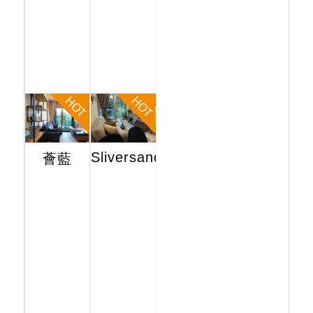
Sliversands
薈藍