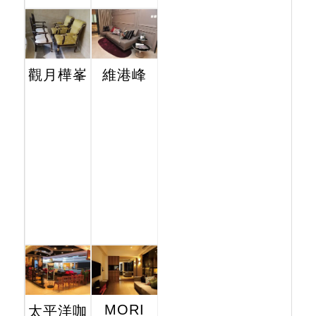
觀月樺峯
維港峰
MORI
太平洋咖