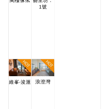
閣樓傢俬
藝里坊．
1號
浪澄灣
維峯‧浚滙