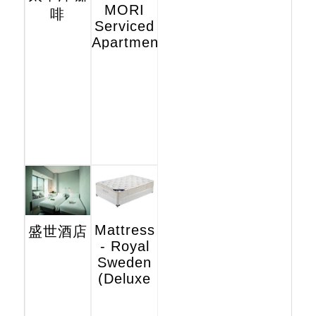
MORI
啡
Serviced
Apartments
Mattress
盛世酒店
- Royal
Sweden
(Deluxe
Hotel
Edition)