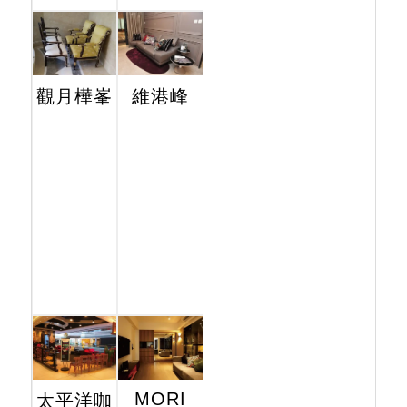
觀月樺峯
維港峰
MORI
太平洋咖