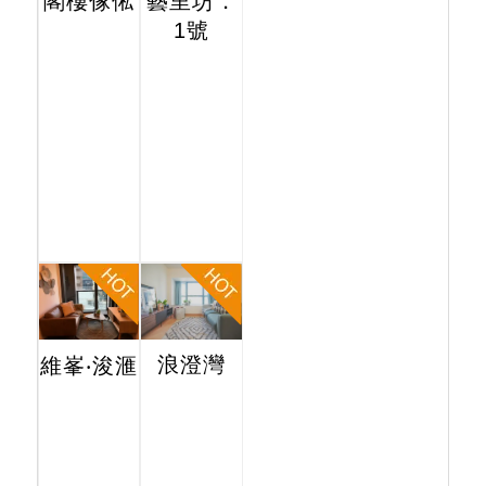
閣樓傢俬
藝里坊．
1號
浪澄灣
維峯‧浚滙