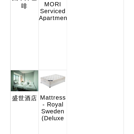
MORI
啡
Serviced
Apartments
Mattress
盛世酒店
- Royal
Sweden
(Deluxe
Hotel
Edition)