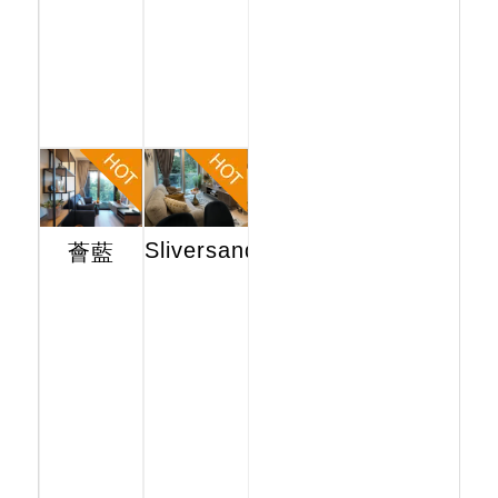
Sliversands
薈藍