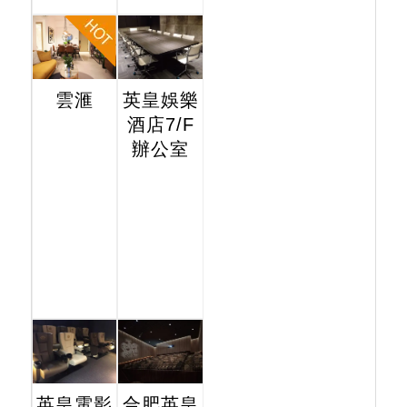
雲滙
英皇娛樂
酒店7/F
辦公室
英皇電影
合肥英皇