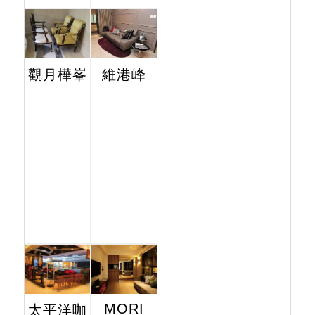
觀月樺峯
維港峰
MORI
太平洋咖