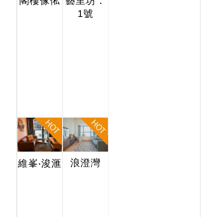
閣樓傢俬
藝里坊．
1號
浪澄灣
維峯‧浚滙