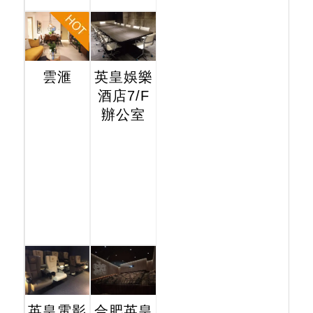
雲滙
英皇娛樂
酒店7/F
辦公室
英皇電影
合肥英皇