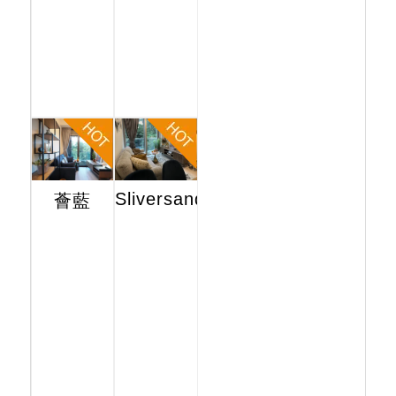
Sliversands
薈藍