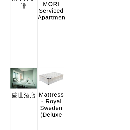
MORI
啡
Serviced
Apartments
Mattress
盛世酒店
- Royal
Sweden
(Deluxe
Hotel
Edition)