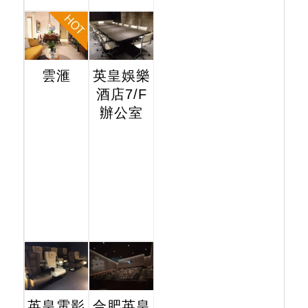
雲滙
英皇娛樂
酒店7/F
辦公室
英皇電影
合肥英皇