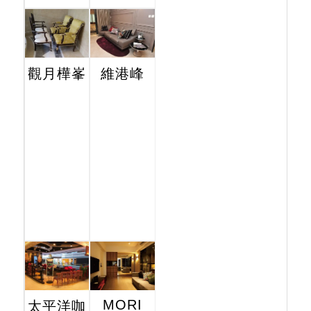
觀月樺峯
維港峰
MORI
太平洋咖