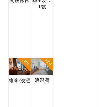
閣樓傢俬
藝里坊．
1號
浪澄灣
維峯‧浚滙