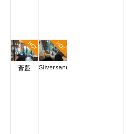
Sliversands
薈藍