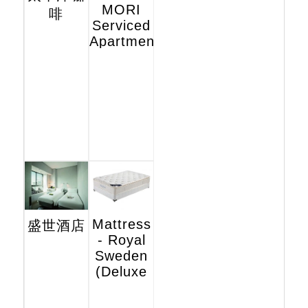
MORI
啡
Serviced
Apartments
Mattress
盛世酒店
- Royal
Sweden
(Deluxe
Hotel
Edition)