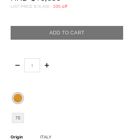
LIST PRICE
$
18,800
-
20% off
ADD TO CART


70
Origin
ITALY