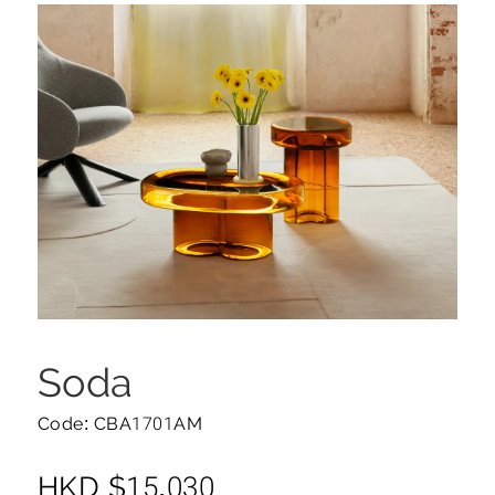
Soda
Code: CBA1701AM
HKD
$
15,030