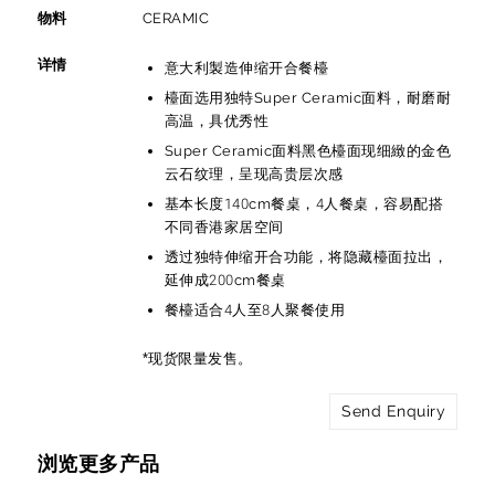
物料
CERAMIC
详情
意大利製造伸缩开合餐檯
檯面选用独特Super Ceramic面料，耐磨耐
高温，具优秀性
Super Ceramic面料黑色檯面现细緻的金色
云石纹理，呈现高贵层次感
基本长度140cm餐桌，4人餐桌，容易配搭
不同香港家居空间
透过独特伸缩开合功能，将隐藏檯面拉出，
延伸成200cm餐桌
餐檯适合4人至8人聚餐使用
*现货限量发售。
Send Enquiry
浏览更多产品