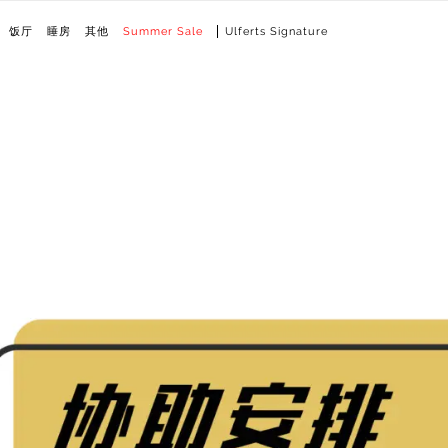
饭厅
睡房
其他
Summer Sale
Ulferts Signature