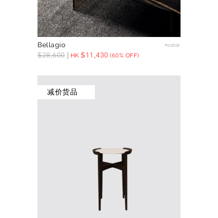
Bellagio
+color
$
28,600
$
11,430
HK
(60% OFF)
减价货品