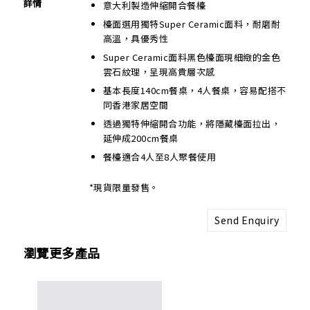
詳情
意大利製造伸縮開合餐檯
檯面選用獨特Super Ceramic面料，耐磨耐
高溫，具優秀性
Super Ceramic面料黑色檯面現細緻的金色
雲石紋理，呈現高貴層次感
基本長度140cm餐桌，4人餐桌，容易配搭不
同香港家居空間
透過獨特伸縮開合功能，將隱藏檯面拉出，
延伸成200cm餐桌
餐檯適合4人至8人聚餐使用
*現貨限量發售。
Send Enquiry
瀏覽更多產品