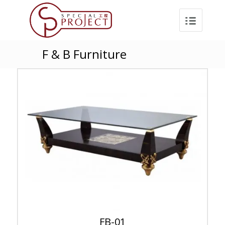
F & B Furniture
FB-01