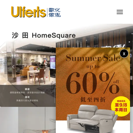
X
1
2
3