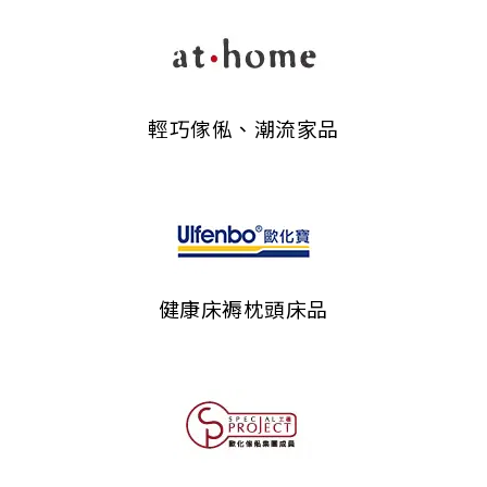
輕巧傢俬、潮流家品
健康床褥枕頭床品