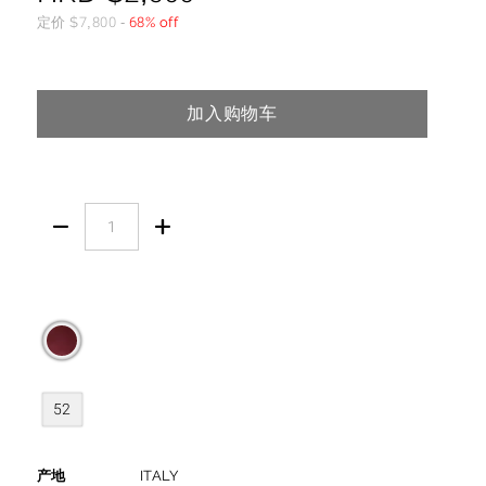
定价
$
7,800
-
68% off
加入购物车


52
产地
ITALY