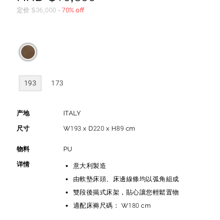
定价
$
36,000
-
70% off
193
173
产地
ITALY
尺寸
W193 x D220 x H89 cm
物料
PU
详情
意大利製造
由軟墊床頭、床邊線條均以弧角組成
雙段後揭式床架，貼心讓您輕鬆置物
適配床褥尺碼： W180 cm