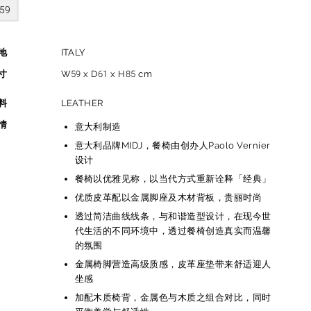
59
地
ITALY
寸
W59 x D61 x H85 cm
料
LEATHER
情
意大利制造
意大利品牌MIDJ，餐椅由创办人Paolo Vernier
设计
餐椅以优雅见称，以当代方式重新诠释「经典」
优质皮革配以金属脚座及木材背板，贵丽时尚
透过简洁曲线线条，与和谐造型设计，在现今世
代生活的不同环境中，透过餐椅创造真实而温馨
的氛围
金属椅脚营造高级质感，皮革座垫带来舒适迎人
坐感
加配木质椅背，金属色与木质之组合对比，同时