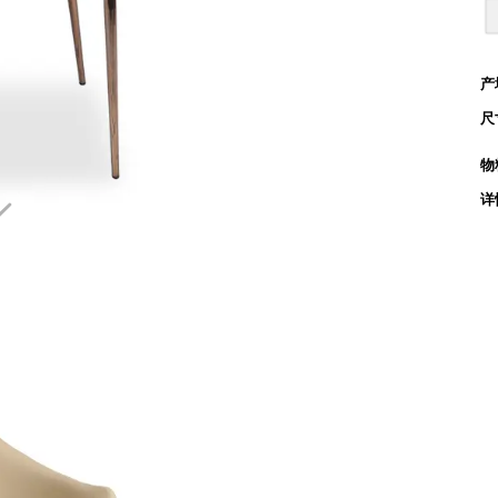
产
尺
物

详