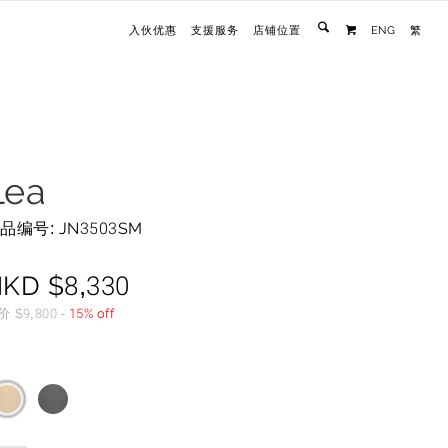
入伙优惠
支援服务
店铺位置
ENG
繁

Lea
品编号: JN3503SM
HKD
$
8,330
价
$
9,800
-
15% off