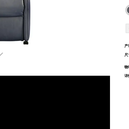
产

尺
物
详