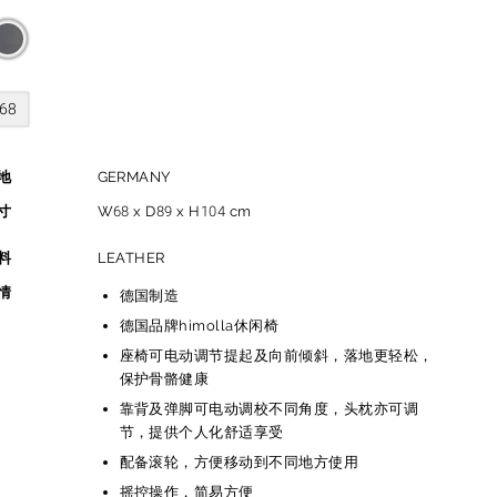
68
地
GERMANY
寸
W68 x D89 x H104 cm
料
LEATHER
情
德国制造
德国品牌himolla休闲椅
座椅可电动调节提起及向前倾斜，落地更轻松，
保护骨骼健康
靠背及弹脚可电动调校不同角度，头枕亦可调
节，提供个人化舒适享受
配备滚轮，方便移动到不同地方使用
摇控操作，简易方便