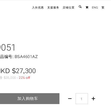
入伙优惠
支援服务
店铺位置
ENG
繁

9051
品编号: BSA4601AZ
HKD
$
27,300
价
$
35,000
-
22% off


加入购物车