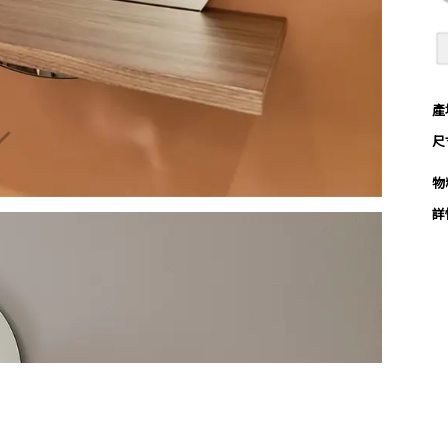
產

尺
物
詳