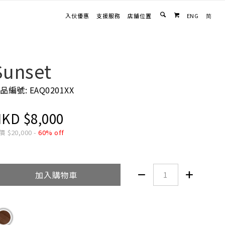
入伙優惠
支援服務
店舖位置
ENG
简

Sunset
品編號: EAQ0201XX
HKD
$
8,000
價
$
20,000
-
60% off
加入購物車

