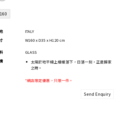
160
地
ITALY
寸
W160 x D35 x H120 cm
料
GLASS
情
太陽於地平線上緩緩落下，日落一刻，正是歸家
之時。
*網店限定優惠，只限一件。
Send Enquiry