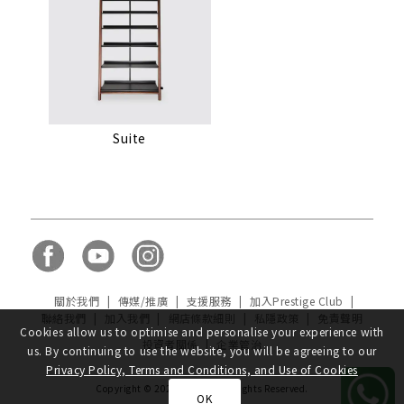
Suite
關於我們
|
傳媒/推廣
|
支援服務
|
加入Prestige Club
|
聯絡我們
|
加入我們
|
網店條款細則
|
私隱政策
|
免責聲明
Cookies allow us to optimise and personalise your experience with
投資者關係
|
企業管治
us. By continuing to use the website, you will be agreeing to our
Privacy Policy, Terms and Conditions, and Use of Cookies
Copyright © 2020, ulferts, All Rights Reserved.
OK