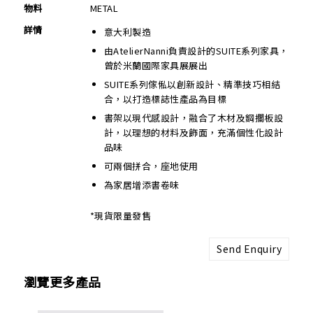
物料
METAL
詳情
意大利製造
由AtelierNanni負責設計的SUITE系列家具，
曾於米蘭國際家具展展出
SUITE系列傢俬以創新設計、精準技巧相結
合，以打造標誌性產品為目標
書架以現代感設計，融合了木材及鋼擱板設
計，以理想的材料及飾面，充滿個性化設計
品味
可兩個拼合，座地使用
為家居增添書卷味
*現貨限量發售
Send Enquiry
瀏覽更多產品