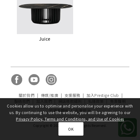
Juice
關於我們
|
傳媒/推廣
|
支援服務
|
加入Prestige Club
|
聯絡我們
|
加入我們
|
網店條款細則
|
私隱政策
|
免責聲明
Cookies allow us to optimise and personalise your experience with
投資者關係
|
企業管治
us. By continuing to use the website, you will be agreeing to our
Privacy Policy, Terms and Conditions, and Use of Cookies
Copyright © 2020, ulferts, All Rights Reserved.
OK