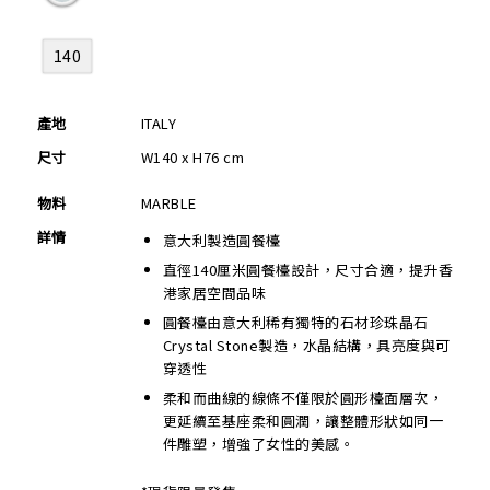
140
產地
ITALY
尺寸
W140 x H76 cm
物料
MARBLE
詳情
意大利製造圓餐檯
直徑140厘米圓餐檯設計，尺寸合適，提升香
港家居空間品味
圓餐檯由意大利稀有獨特的石材珍珠晶石
Crystal Stone製造，水晶結構，具亮度與可
穿透性
柔和而曲線的線條不僅限於圓形檯面層次，
更延續至基座柔和圓潤，讓整體形狀如同一
件雕塑，增強了女性的美感。