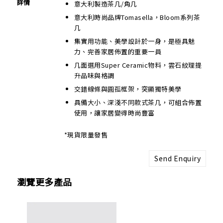
詳情
意大利製造茶几/角几
意大利時尚品牌Tomasella，Bloom系列茶
几
集實用功能、美學設計於一身，是極具魅
力、完善家居佈置的重要一員
几面選用Super Ceramic物料，雲石紋理提
升品味與格調
交錯線條與圓孤框架，突顯獨特美學
具備大小、深淺不同款式茶几，可組合佈置
使用，讓家居變得時尚豐富
*現貨限量發售
Send Enquiry
瀏覽更多產品