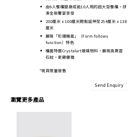
由6人餐檯變身成逾10人用的超大型餐檯，拼
湊全新饗宴享受
200厘米 x 100厘米輕鬆延伸至254厘米 x 138
厘米
展現「形隨機能」（Form follows
function）特色
檯面特選Crystalart玻璃物料，展現高貴雲
石紋，更顯優雅
*現貨限量發售
Send Enquiry
瀏覽更多產品