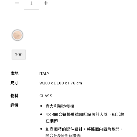


200
產地
ITALY
尺寸
W200 x D100 x H78 cm
物料
GLASS
詳情
意大利製造餐檯
4×4開合餐檯獲德國紅點設計大獎，細活藏
在細節
創意獨特的延伸設計，將檯面向四角散開，
開合出3個全新檯面