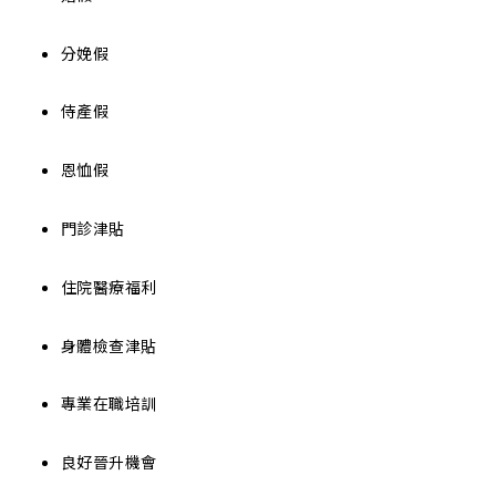
分娩假
侍產假
恩恤假
門診津貼
住院醫療福利
身體檢查津貼
專業在職培訓
良好晉升機會