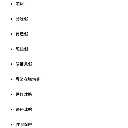
婚假
分娩假
侍產假
恩恤假
陪審員假
專業在職培訓
進修津貼
醫療津貼
住院保險