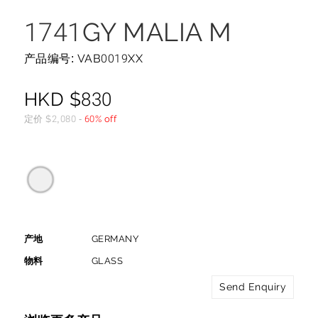
1741GY MALIA M
产品编号: VAB0019XX
HKD
$
830
定价
$
2,080
-
60% off
产地
GERMANY
物料
GLASS
Send Enquiry