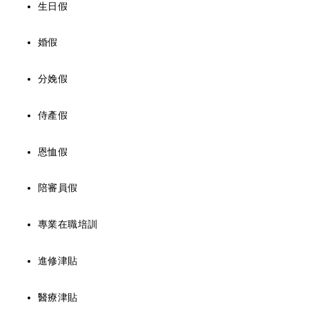
生日假
婚假
分娩假
侍產假
恩恤假
陪審員假
專業在職培訓
進修津貼
醫療津貼