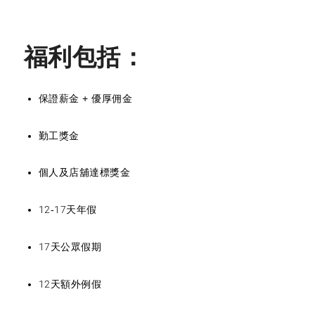
福利包括：
保證薪金 + 優厚佣金
勤工獎金
個人及店舖達標獎金
12-17天年假
17天公眾假期
12天額外例假