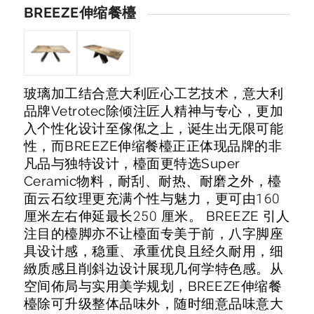
BREEZE伸缩餐檯
玻璃加工结合意大利匠心工艺技术，意大利
品牌Vetrotec除倾注匠人精神与专心，更加
入个性化设计至傢俬之上，诞生出无限可能
性，而BREEZE伸缩餐檯正正体现品牌的非
凡品与独特设计，檯面更特选Super
Ceramic物料，耐刮、耐热、耐磨之外，檯
面云石纹理更充满个性与魅力，更可由160
厘米左右伸延最长250 厘米。 BREEZE 引人
注目的檯脚亦不让檯面专美于前，八字脚座
具设计感，稳重、承重优良且经久耐用，细
緻质感且削斜边设计展现几何学特色感。从
空间佈局与实用美学规划，BREEZE伸缩餐
檯除可升级整体品味外，随时细意品味意大