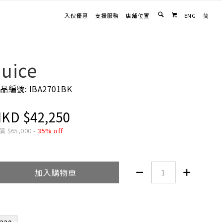
入伙優惠
支援服務
店舖位置
ENG
简

Juice
品編號: IBA2701BK
HKD
$
42,250
價
$
65,000
-
35% off
加入購物車

