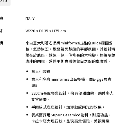
220
地
ITALY
寸
W220 x D135 x H75 cm
情
來自意大利著名品牌miniforms出品的Juice橢圓餐
枱，氣勢恢宏，散發著冥想般的寧靜氛圍，其設計精
髓在於底座，透過一條一條修長的木枱腳，連接環繞
底座的圓環，營造平衡實體與留白之間的虛實感。
意大利製造
意大利名廠miniforms出品餐檯，由E-ggs負責
設計
220cm長度餐桌設計，擁有優雅曲線，應付多人
宴會需要。
半開放式底座設計，加添動感同光影效果。
餐桌面採用Super Ceramicd物料，耐磨功能，
卡拉卡塔大理石紋，呈現高貴優雅，美觀精緻