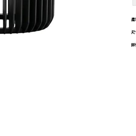
產
尺
詳