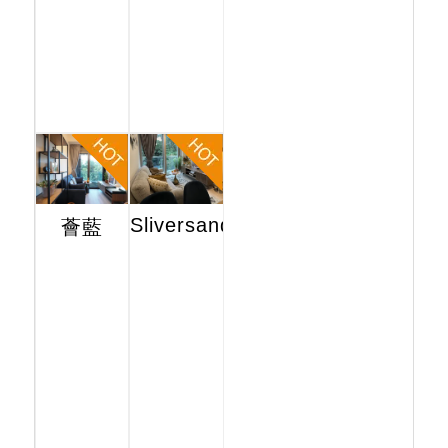
Sliversands
薈藍