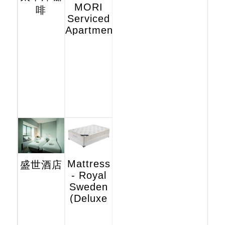
MORI
啡
Serviced
Apartments
Mattress
盛世酒店
- Royal
Sweden
(Deluxe
Hotel
Edition)