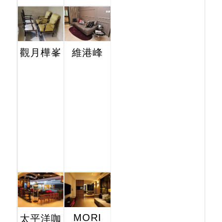
觀月樺峯
維港峰
MORI
太平洋咖