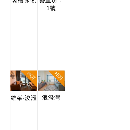
閣樓傢俬
藝里坊．
1號
浪澄灣
維峯‧浚滙