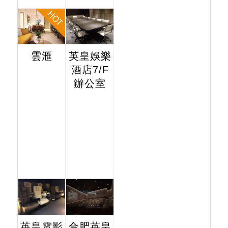
雲滙
英皇娛樂
酒店7/F
辦公室
英皇電影
合肥英皇