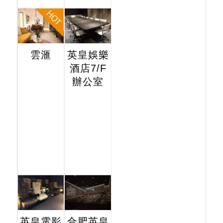
雲滙
英皇娛樂
酒店7/F
辦公室
英皇電影
合肥英皇