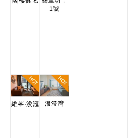
閣樓傢俬
藝里坊．
1號
浪澄灣
維峯‧浚滙