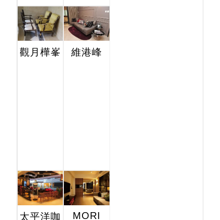
觀月樺峯
維港峰
MORI
太平洋咖