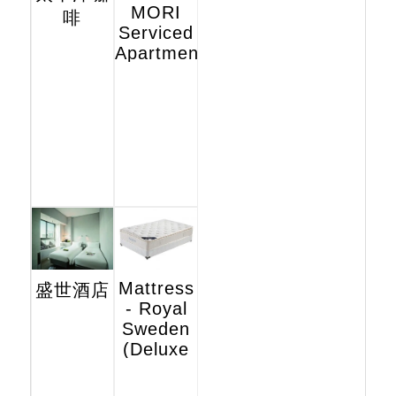
MORI
啡
Serviced
Apartments
Mattress
盛世酒店
- Royal
Sweden
(Deluxe
Hotel
Edition)