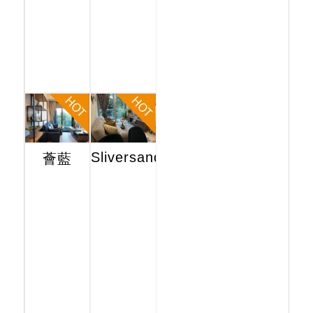
Sliversands
薈藍