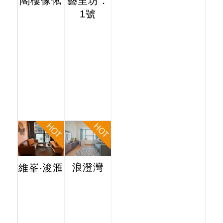
閣樓傢俬
藝里坊．
1號
浪澄灣
維峯‧浚滙