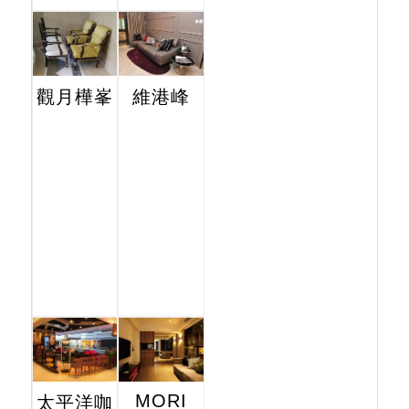
觀月樺峯
維港峰
MORI
太平洋咖