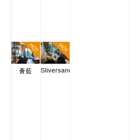
Sliversands
薈藍