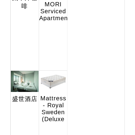
MORI
啡
Serviced
Apartments
Mattress
盛世酒店
- Royal
Sweden
(Deluxe
Hotel
Edition)