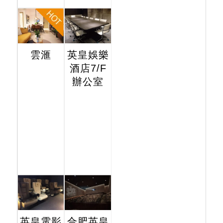
雲滙
英皇娛樂
酒店7/F
辦公室
英皇電影
合肥英皇