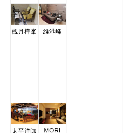
觀月樺峯
維港峰
MORI
太平洋咖