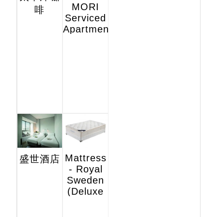
MORI
啡
Serviced
Apartments
Mattress
盛世酒店
- Royal
Sweden
(Deluxe
Hotel
Edition)