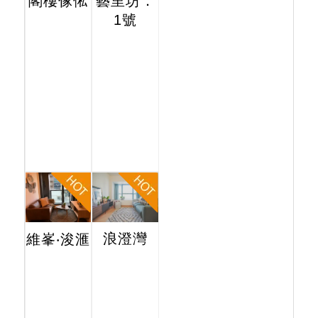
閣樓傢俬
藝里坊．
1號
浪澄灣
維峯‧浚滙