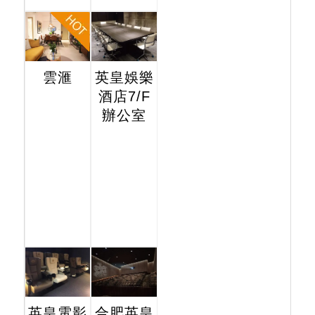
雲滙
英皇娛樂
酒店7/F
辦公室
英皇電影
合肥英皇