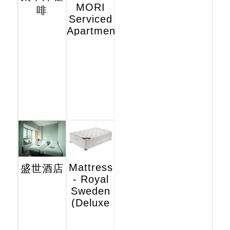
MORI
啡
Serviced
Apartments
Mattress
盛世酒店
- Royal
Sweden
(Deluxe
Hotel
Edition)