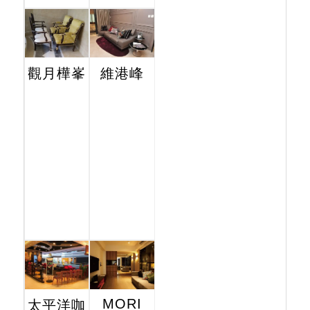
觀月樺峯
維港峰
MORI
太平洋咖