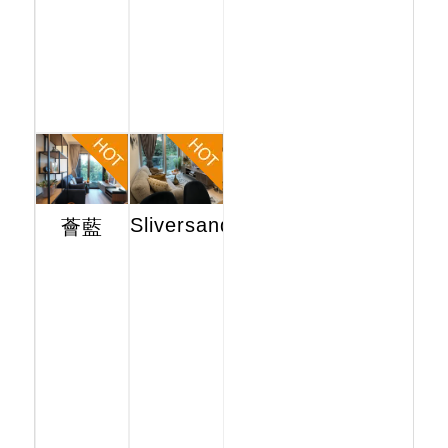
Sliversands
薈藍