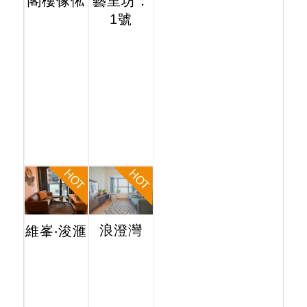
閣樓傢俬
藝里坊．
1號
浪澄灣
維峯‧浚滙