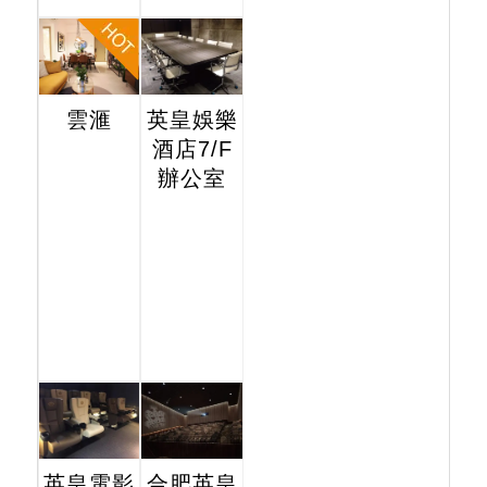
雲滙
英皇娛樂
酒店7/F
辦公室
英皇電影
合肥英皇