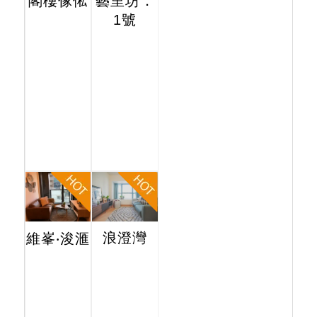
閣樓傢俬
藝里坊．
1號
浪澄灣
維峯‧浚滙