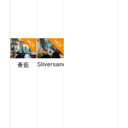
Sliversands
薈藍