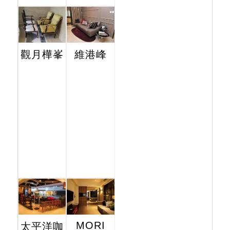
觀月樺峯
維港峰
MORI
太平洋咖