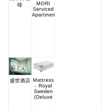
MORI
啡
Serviced
Apartments
Mattress
盛世酒店
- Royal
Sweden
(Deluxe
Hotel
Edition)