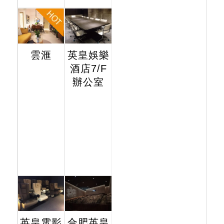
雲滙
英皇娛樂
酒店7/F
辦公室
英皇電影
合肥英皇