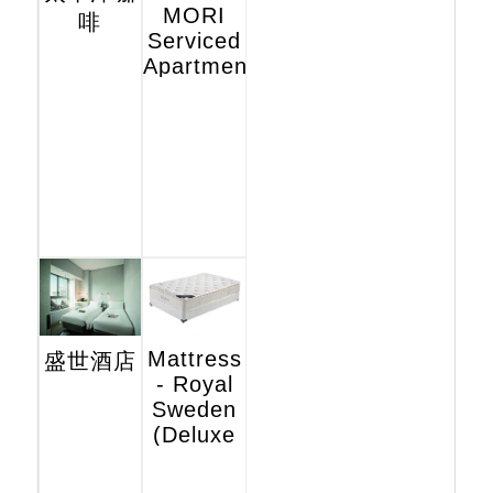
MORI
啡
Serviced
Apartments
Mattress
盛世酒店
- Royal
Sweden
(Deluxe
Hotel
Edition)