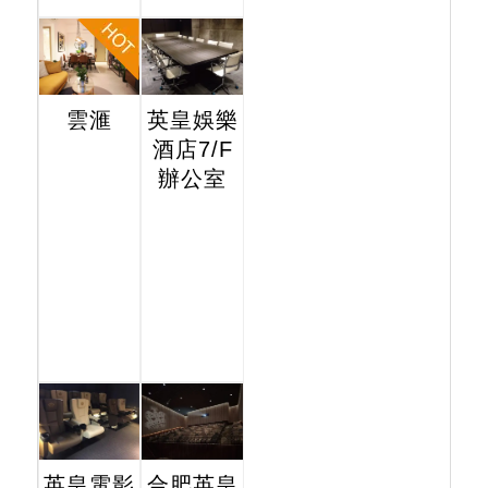
雲滙
英皇娛樂
酒店7/F
辦公室
英皇電影
合肥英皇