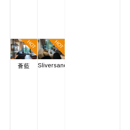
Sliversands
薈藍