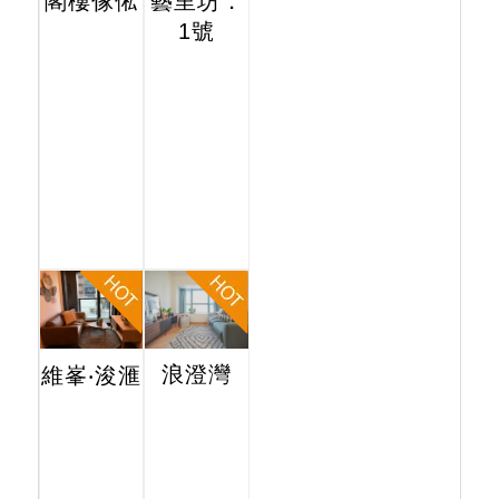
閣樓傢俬
藝里坊．
1號
浪澄灣
維峯‧浚滙