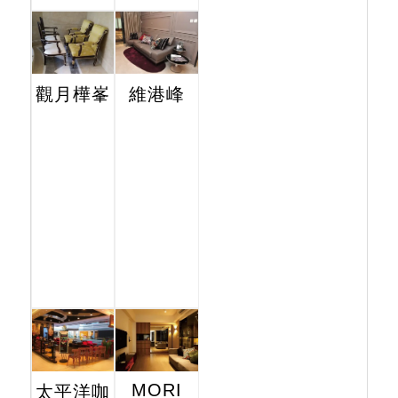
觀月樺峯
維港峰
MORI
太平洋咖